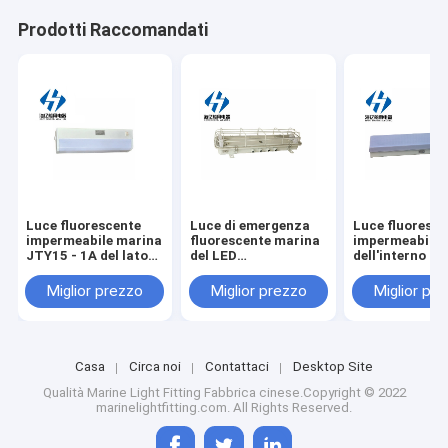
Prodotti Raccomandati
Luce fluorescente
Luce di emergenza
Luce fluoresce
impermeabile marina
fluorescente marina
impermeabile
JTY15 - 1A del lato
del LED
dell'interno m
del letto di Marine
impermeabile con e
di Marine
Fluorescent Light
Mesh Cover jcy24-
Fluorescent Li
Miglior prezzo
Miglior prezzo
Miglior pr
IP20
2ef
JPY40-2 IP22
Casa
Circa noi
Contattaci
Desktop Site
Qualità
Marine Light Fitting
Fabbrica cinese.Copyright © 2022
marinelightfitting.com. All Rights Reserved.