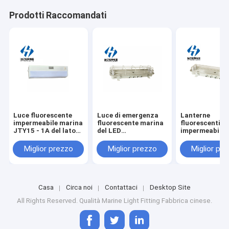
Prodotti Raccomandati
Luce fluorescente
Luce di emergenza
Lanterne
impermeabile marina
fluorescente marina
fluorescenti
JTY15 - 1A del lato
del LED
impermeabili l
del letto di Marine
impermeabile con e
marine del LE
Fluorescent Light
Mesh Cover jcy24-
l'emergenza j
Miglior prezzo
Miglior prezzo
Miglior pr
IP20
2ef
2e
Casa
Circa noi
Contattaci
Desktop Site
All Rights Reserved. Qualità
Marine Light Fitting
Fabbrica cinese.