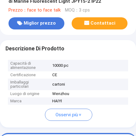
di Marine Fluorescent Light JPY15-2 IP22
Prezzo：face to face talk
MOQ：3 cps
Miglior prezzo
Contattaci
Descrizione Di Prodotto
Capacità di
10000 pc
alimentazione
Certificazione
CE
Imballaggi
cartoni
particolari
Luogo di origine
Wenzhou
Marca
HAIYI
Osservi più