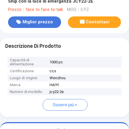
Ship con la luce di emergenza JCY22-2E
Prezzo：face to face to talk
MOQ：3 PZ
Miglior prezzo
Contattaci
Descrizione Di Prodotto
Capacità di
1000 pc
alimentazione
Certificazione
ccs
Luogo di origine
Wenzhou
Marca
HAIYI
Numero di modello
jcy22-2e
Osservi più