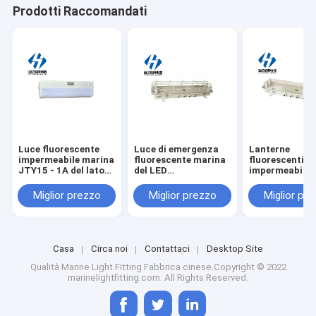
Prodotti Raccomandati
Luce fluorescente
Luce di emergenza
Lanterne
impermeabile marina
fluorescente marina
fluorescenti
JTY15 - 1A del lato
del LED
impermeabili l
del letto di Marine
impermeabile con e
marine del LE
Fluorescent Light
Mesh Cover jcy24-
l'emergenza j
Miglior prezzo
Miglior prezzo
Miglior pr
IP20
2ef
2e
Casa
Circa noi
Contattaci
Desktop Site
Qualità
Marine Light Fitting
Fabbrica cinese.Copyright © 2022
marinelightfitting.com. All Rights Reserved.