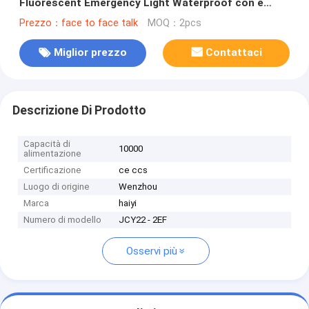
Fluorescent Emergency Light Waterproof con e
Mesh Cover
Prezzo：face to face talk
MOQ：2pcs
Miglior prezzo
Contattaci
Descrizione Di Prodotto
Capacità di
10000
alimentazione
Certificazione
ce ccs
Luogo di origine
Wenzhou
Marca
haiyi
Numero di modello
JCY22 - 2EF
Osservi più