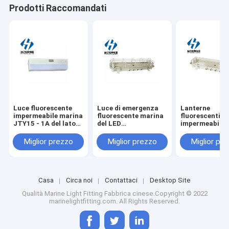
Prodotti Raccomandati
Luce fluorescente
Luce di emergenza
Lanterne
impermeabile marina
fluorescente marina
fluorescenti
JTY15 - 1A del lato
del LED
impermeabili l
del letto di Marine
impermeabile con e
marine del LE
Fluorescent Light
Mesh Cover jcy24-
l'emergenza j
Miglior prezzo
Miglior prezzo
Miglior pr
IP20
2ef
2e
Casa
Circa noi
Contattaci
Desktop Site
Qualità
Marine Light Fitting
Fabbrica cinese.Copyright © 2022
marinelightfitting.com. All Rights Reserved.