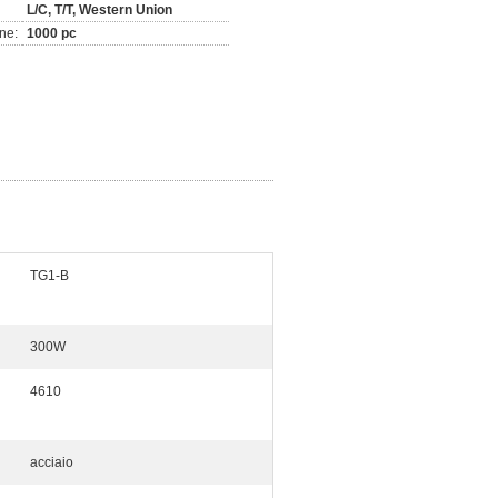
L/C, T/T, Western Union
ne:
1000 pc
TG1-B
300W
4610
acciaio