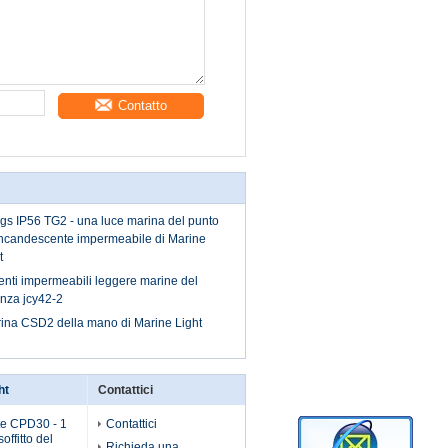
Contatto
ings IP56 TG2 - una luce marina del punto
incandescente impermeabile di Marine
t
enti impermeabili leggere marine del
nza jcy42-2
rina CSD2 della mano di Marine Light
ht
Contattici
te CPD30 - 1
Contattici
offitto del
Richieda una