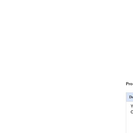
Pro
De
Y
C