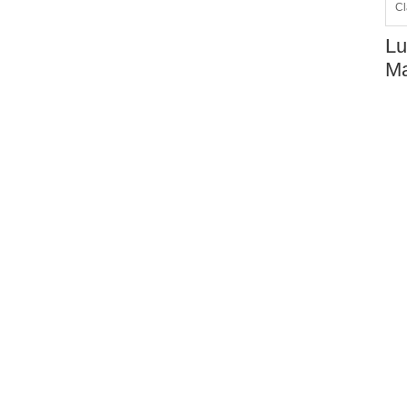
Cl
Lu
Ma