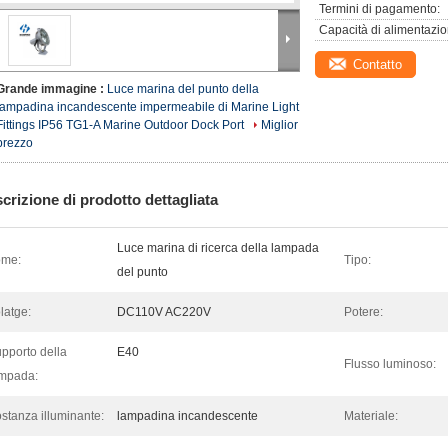
Termini di pagamento:
Capacità di alimentazio
Contatto
Grande immagine :
Luce marina del punto della
lampadina incandescente impermeabile di Marine Light
Fittings IP56 TG1-A Marine Outdoor Dock Port
Miglior
prezzo
crizione di prodotto dettagliata
Luce marina di ricerca della lampada
ome:
Tipo:
del punto
latge:
DC110V AC220V
Potere:
pporto della
E40
Flusso luminoso:
mpada:
stanza illuminante:
lampadina incandescente
Materiale: