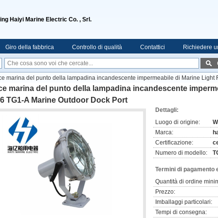
ng Haiyi Marine Electric Co. , Srl.
Giro della fabbrica
Controllo di qualità
Contattici
Richiedere u
ce marina del punto della lampadina incandescente impermeabile di Marine Light 
e marina del punto della lampadina incandescente impermea
56 TG1-A Marine Outdoor Dock Port
Dettagli:
Luogo di origine:
W
Marca:
ha
Certificazione:
c
Numero di modello:
T
Termini di pagamento 
Quantità di ordine mini
Prezzo:
Imballaggi particolari:
Tempi di consegna: