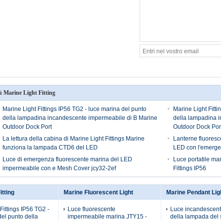
ù Marine Light Fitting
Marine Light Fittings IP56 TG2 - luce marina del punto
Marine Light Fitt
della lampadina incandescente impermeabile di B Marine
della lampadina 
Outdoor Dock Port
Outdoor Dock Por
La lettura della cabina di Marine Light Fittings Marine
Lanterne fluoresc
funziona la lampada CTD6 del LED
LED con l'emerge
Luce di emergenza fluorescente marina del LED
Luce portatile ma
impermeabile con e Mesh Cover jcy32-2ef
Fittings IP56
itting
Marine Fluorescent Light
Marine Pendant Lig
Fittings IP56 TG2 -
Luce fluorescente
Luce incandescen
del punto della
impermeabile marina JTY15 -
della lampada del s