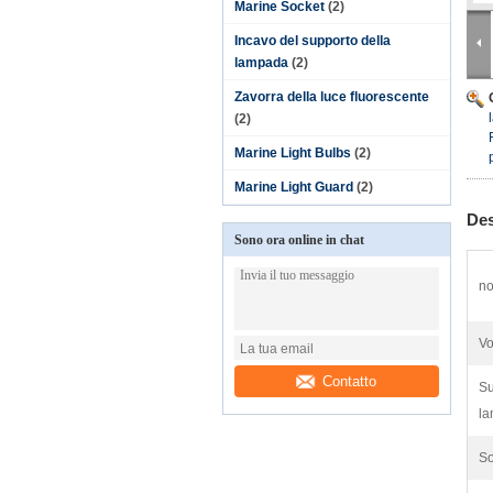
Marine Socket
(2)
Incavo del supporto della
lampada
(2)
Zavorra della luce fluorescente
(2)
Marine Light Bulbs
(2)
Marine Light Guard
(2)
Des
Sono ora online in chat
n
Vo
Contatto
Su
la
So