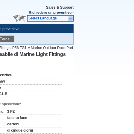
Sales & Support
Richiedere un preventivo
-
Select Language
n preventivo
Cerca
Fittings IP56 TG1-A Marine Outdoor Dock Port
bile di Marine Light Fittings
enzhou
iyi
e
G1-B
e spedizione:
mo:
3 PZ
face to face
cartoni
di cinque giorni