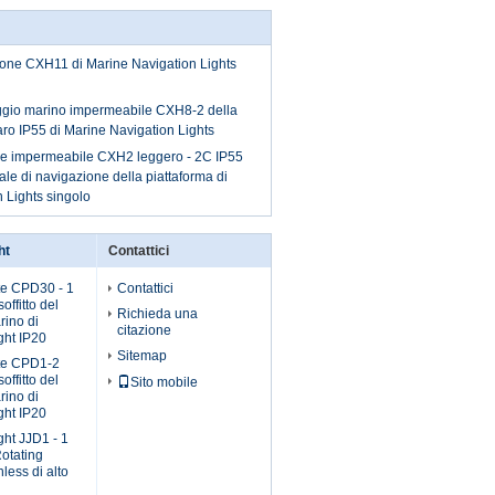
ione CXH11 di Marine Navigation Lights
ggio marino impermeabile CXH8-2 della
aro IP55 di Marine Navigation Lights
de impermeabile CXH2 leggero - 2C IP55
le di navigazione della piattaforma di
 Lights singolo
ht
Contattici
te CPD30 - 1
Contattici
offitto del
Richieda una
rino di
citazione
ght IP20
Sitemap
te CPD1-2
offitto del
Sito mobile
rino di
ght IP20
ht JJD1 - 1
Rotating
less di alto