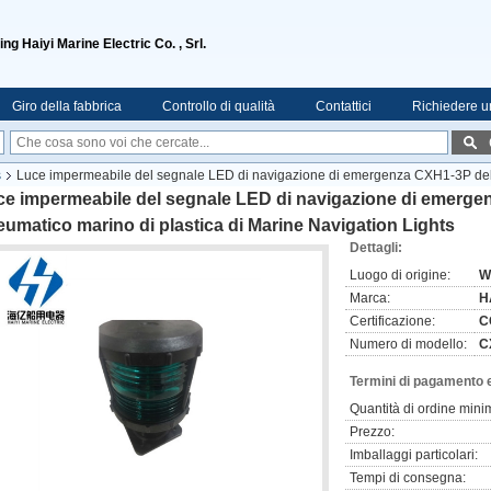
ng Haiyi Marine Electric Co. , Srl.
Giro della fabbrica
Controllo di qualità
Contattici
Richiedere u
s
Luce impermeabile del segnale LED di navigazione di emergenza CXH1-3P del b
e impermeabile del segnale LED di navigazione di emergen
umatico marino di plastica di Marine Navigation Lights
Dettagli:
Luogo di origine:
W
Marca:
H
Certificazione:
C
Numero di modello:
C
Termini di pagamento 
Quantità di ordine mini
Prezzo:
Imballaggi particolari:
Tempi di consegna: