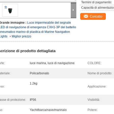
Termini di pagamento:
Capacità di alimentazio
Contatto
Grande immagine :
Luce impermeabile del segnale
LED di navigazione di emergenza CXH1-3P del battello
pneumatico marino di plastica di Marine Navigation
Lights
Miglior prezzo
crizione di prodotto dettagliata
rte:
luce marina, luce di navigazione
COLORE:
teriale:
Policarbonato
Nome di prodotto:
1.2kg
so:
Applicazione:
asse di protezione:
IP56
Visibilità:
o:
Yacht/barca/nave/marinaio
Potere: