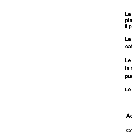
Le
pl
il 
Le 
ca
Le
la
pu
Le
Ad
Co