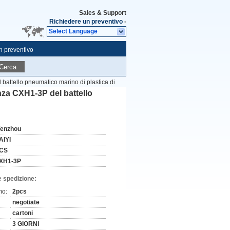
Sales & Support
Richiedere un preventivo
-
Select Language
n preventivo
Cerca
attello pneumatico marino di plastica di
za CXH1-3P del battello
enzhou
AIYI
CS
XH1-3P
e spedizione:
mo:
2pcs
negotiate
cartoni
3 GIORNI