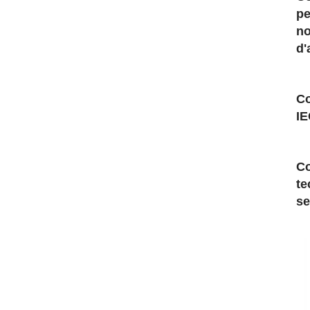
pe
no
d'
Co
IE
Co
te
se