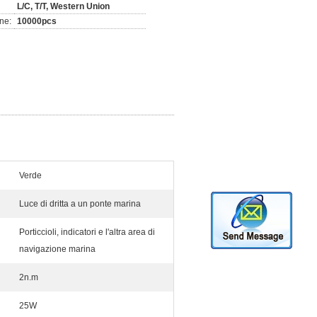
L/C, T/T, Western Union
ne:
10000pcs
Verde
Luce di dritta a un ponte marina
Porticcioli, indicatori e l'altra area di
navigazione marina
2n.m
25W