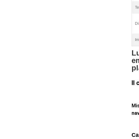
Te
Di
Im
L
e
pl
Il
Mis
nav
Ca