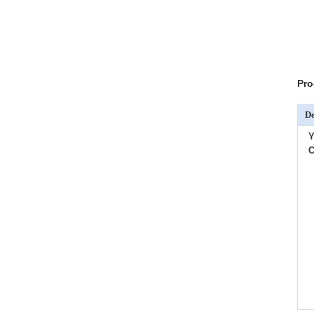
Pro
De
Y
C