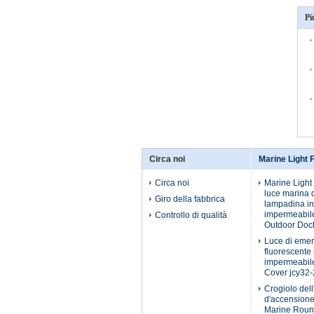
Pi
Circa noi
Marine Light F
Circa noi
Marine Light 
luce marina 
Giro della fabbrica
lampadina i
impermeabile
Controllo di qualità
Outdoor Dock
Luce di eme
fluorescente
impermeabil
Cover jcy32-
Crogiolo dell
d'accensione
Marine Roun