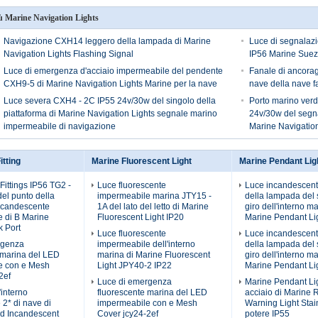
ù Marine Navigation Lights
Navigazione CXH14 leggero della lampada di Marine
Luce di segnalaz
Navigation Lights Flashing Signal
IP56 Marine Suez
Luce di emergenza d'acciaio impermeabile del pendente
Fanale di ancora
CXH9-5 di Marine Navigation Lights Marine per la nave
nave della nave f
Luce severa CXH4 - 2C IP55 24v/30w del singolo della
Porto marino ver
piattaforma di Marine Navigation Lights segnale marino
24v/30w del segna
impermeabile di navigazione
Marine Navigation
itting
Marine Fluorescent Light
Marine Pendant Lig
Fittings IP56 TG2 -
Luce fluorescente
Luce incandescen
del punto della
impermeabile marina JTY15 -
della lampada del s
ncandescente
1A del lato del letto di Marine
giro dell'interno ma
 di B Marine
Fluorescent Light IP20
Marine Pendant Li
 Port
Luce fluorescente
Luce incandescen
rgenza
impermeabile dell'interno
della lampada del s
 marina del LED
marina di Marine Fluorescent
giro dell'interno ma
e con e Mesh
Light JPY40-2 IP22
Marine Pendant Li
2ef
Luce di emergenza
Marine Pendant Lig
'interno
fluorescente marina del LED
acciaio di Marine 
 2* di nave di
impermeabile con e Mesh
Warning Light Stain
d Incandescent
Cover jcy24-2ef
potere IP55